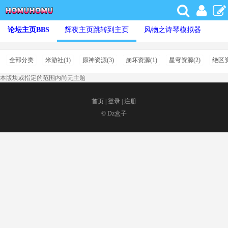
论坛主页
BBS
辉夜主页
跳转到主页
风物之诗琴模拟器
全部分类
米游社
(1)
原神资源
(3)
崩坏资源
(1)
星穹资源
(2)
绝区
本版块或指定的范围内尚无主题
首页
|
登录
|
注册
© Dz盒子