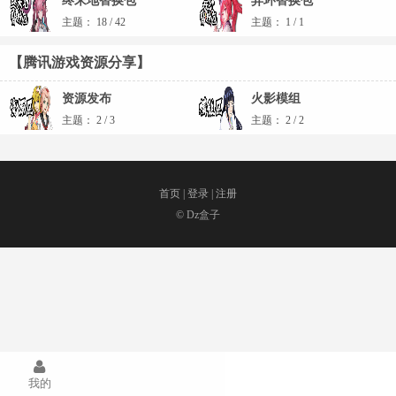
终末地替换包
异环替换包
主题：
18
/
42
主题：
1
/
1
【腾讯游戏资源分享】
资源发布
火影模组
主题：
2
/
3
主题：
2
/
2
首页
|
登录
|
注册
© Dz盒子
我的