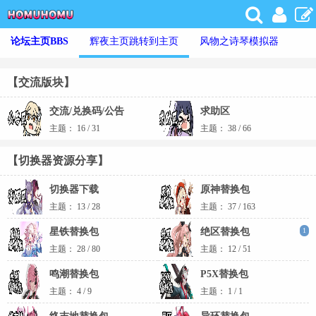
论坛主页
BBS
辉夜主页
跳转到主页
风物之诗琴模拟器
【交流版块】
交流/兑换码/公告
求助区
主题：
16
/
31
主题：
38
/
66
【切换器资源分享】
切换器下载
原神替换包
主题：
13
/
28
主题：
37
/
163
星铁替换包
绝区替换包
1
主题：
28
/
80
主题：
12
/
51
鸣潮替换包
P5X替换包
主题：
4
/
9
主题：
1
/
1